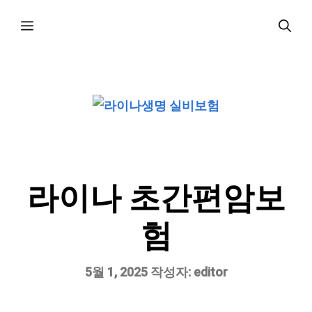
컨
메
텐
츠
로
뉴
건
너
뛰
기
라이나 초간편암보
험
5월 1, 2025
작성자:
editor