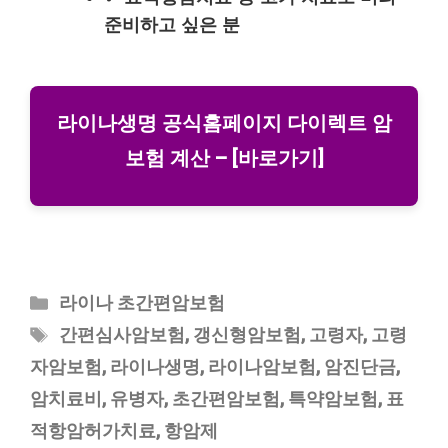
준비하고 싶은 분
라이나생명 공식홈페이지 다이렉트 암
보험 계산 – [바로가기]
카
라이나 초간편암보험
테
태
간편심사암보험
,
갱신형암보험
,
고령자
,
고령
고
그
자암보험
,
라이나생명
,
라이나암보험
,
암진단금
,
리
암치료비
,
유병자
,
초간편암보험
,
특약암보험
,
표
적항암허가치료
,
항암제