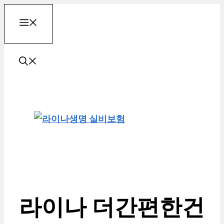
컨
메
텐
츠
로
뉴
건
너
뛰
기
라이나 더간편한건