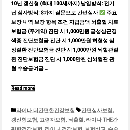
10년 갱신형 (최대 100세까지) 납입방식: 전기
납 심사방식: 3가지 질문으로 간편심사
주요
보장 내역 보장 항목 조건 지급금액 뇌출혈 치료
보험금 (주계약) 진단 시 1,000만원 급성심근경
색증 진단보험금 진단 시 1,000만원 허혈성 심
장질환 진단보험금 진단 시 1,000만원 뇌혈관질
환 진단보험금 진단 시 1,000만원 심뇌혈관 관
혈 수술급여금 …
Read more
카
태
라이나 더간편한건강보험
간편심사보험
,
테
그
갱신형보험
,
고령자보험
,
뇌출혈
,
라이나 THE간
고
편한건강보험
,
라이나 건강보험
,
보험비교
,
수술