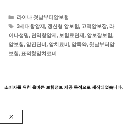
카
라이나 첫날부터암보험
테
태
3세대항암제
,
갱신형 암보험
,
고액암보장
,
라
고
그
이나생명
,
면역항암제
,
보험료면제
,
암보장보험
,
리
암보험
,
암진단비
,
암치료비
,
암특약
,
첫날부터암
보험
,
표적항암치료비
소비자를 위한 올바른 보험정보 제공 목적으로 제작되었습니다.
Close