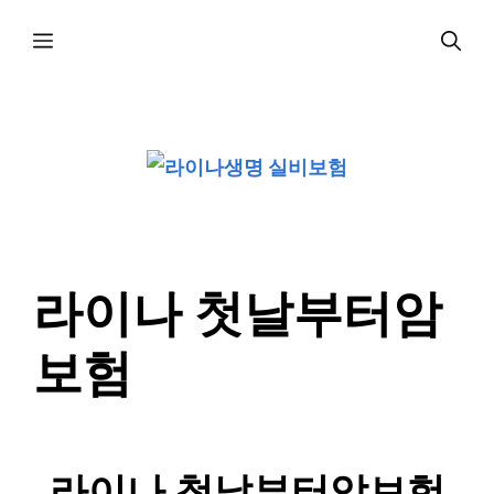
컨
메
텐
츠
로
뉴
건
너
뛰
기
라이나 첫날부터암
보험
라이나 첫날부터암보험