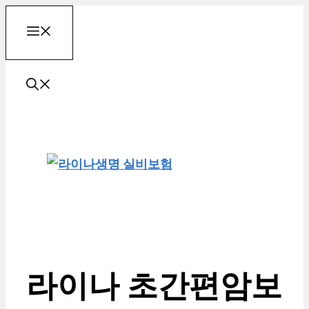
컨
메
텐
츠
로
뉴
건
너
뛰
기
라이나 초간편암보