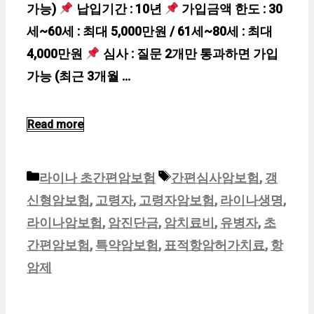
가능)
납입기간 : 10년
가입금액 한도 : 30
세~60세 : 최대 5,000만원 / 61세~80세 : 최대
4,000만원
심사 : 질문 2개만 통과하면 가입
가능 (최근 3개월 …
Read more
카
태
라이나 초간편암보험
간편심사암보험
,
갱
테
그
신형암보험
,
고령자
,
고령자암보험
,
라이나생명
,
고
라이나암보험
,
암진단금
,
암치료비
,
유병자
,
초
리
간편암보험
,
특약암보험
,
표적항암허가치료
,
항
암제