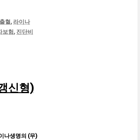
출혈
,
라이나
자보험
,
진단비
갱신형)
이나생명의 (무)