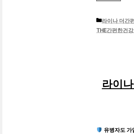
카
라이나 더간
테
THE간편한건
고
리
라이나
유병자도 가입