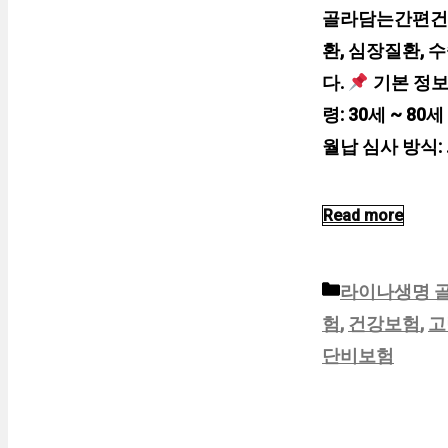
골라담는간편건강
환, 심장질환,
다.
기본 정보
령: 30세 ~ 80
월납 심사 방식: 
Read more
카
라이나생명 
테
험
,
건강보험
,
고
고
단비보험
리