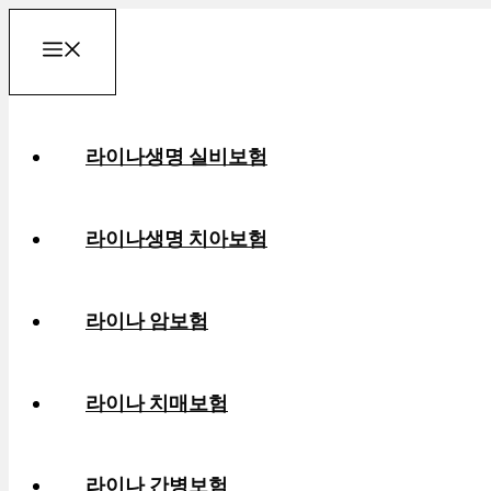
컨
메
텐
츠
로
뉴
라이나생명 실비보험
건
너
뛰
라이나생명 치아보험
기
라이나 암보험
라이나 치매보험
라이나 간병보험