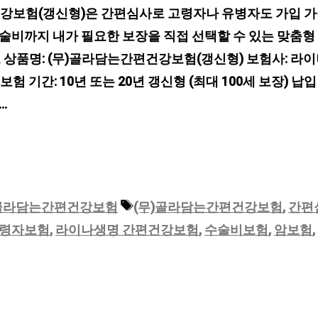
보험(갱신형)은 간편심사로 고령자나 유병자도 가입 가능
 수술비까지 내가 필요한 보장을 직접 선택할 수 있는 맞춤
 상품명: (무)골라담는간편건강보험(갱신형) 보험사: 라이
세 보험 기간: 10년 또는 20년 갱신형 (최대 100세 보장) 납입
…
태
골라담는간편건강보험
(무)골라담는간편건강보험
,
간편
그
령자보험
,
라이나생명 간편건강보험
,
수술비보험
,
암보험
,