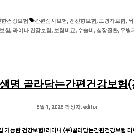
태
편한건강보험
간편심사보험
,
갱신형보험
,
고령자보험
,
뇌
그
강보험
,
라이나 건강보험
,
보험비교
,
수술비
,
심장질환
,
유병
생명 골라담는간편건강보험(
5월 1, 2025
작성자:
editor
 가능한 건강보험! 라이나 (무)골라담는간편건강보험 라