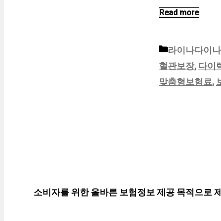
Read more
카
라이나다이나
테
혈관보장
,
다이
고
맞춤형보험료
,
리
소비자를 위한 올바른 보험정보 제공 목적으로 