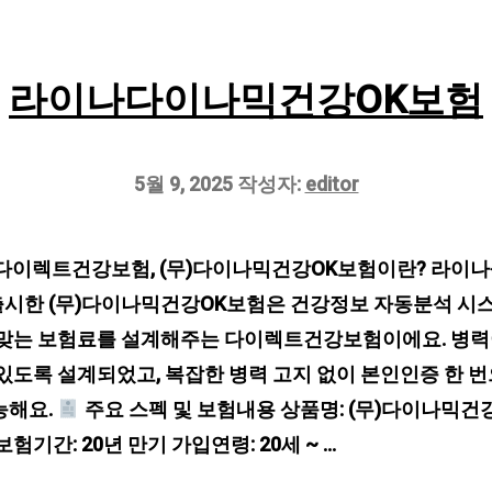
라이나다이나믹건강OK보험
5월 9, 2025
작성자:
editor
이렉트건강보험, (무)다이나믹건강OK보험이란? 라이나생
 출시한 (무)다이나믹건강OK보험은 건강정보 자동분석 시
 맞는 보험료를 설계해주는 다이렉트건강보험이에요. 병력
있도록 설계되었고, 복잡한 병력 고지 없이 본인인증 한 번
능해요.
주요 스펙 및 보험내용 상품명: (무)다이나믹건
험기간: 20년 만기 가입연령: 20세 ~ …