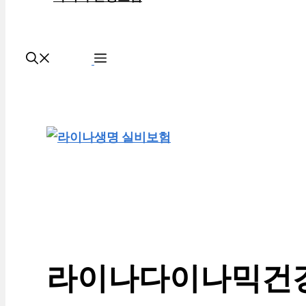
라이나다이나믹건