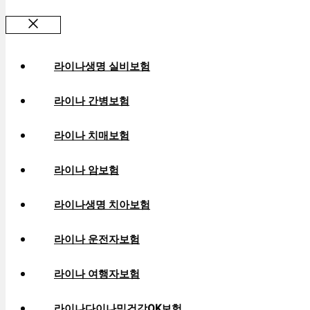
Close
라이나생명 실비보험
라이나 간병보험
라이나 치매보험
라이나 암보험
라이나생명 치아보험
라이나 운전자보험
라이나 여행자보험
라이나다이나믹건강OK보험