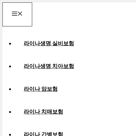
컨
메
텐
츠
로
뉴
라이나생명 실비보험
건
너
뛰
라이나생명 치아보험
기
라이나 암보험
라이나 치매보험
라이나 간병보험