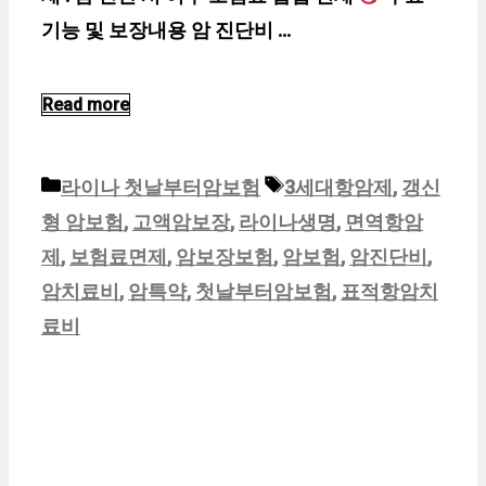
기능 및 보장내용 암 진단비 …
Read more
카
태
라이나 첫날부터암보험
3세대항암제
,
갱신
테
그
형 암보험
,
고액암보장
,
라이나생명
,
면역항암
고
제
,
보험료면제
,
암보장보험
,
암보험
,
암진단비
,
리
암치료비
,
암특약
,
첫날부터암보험
,
표적항암치
료비