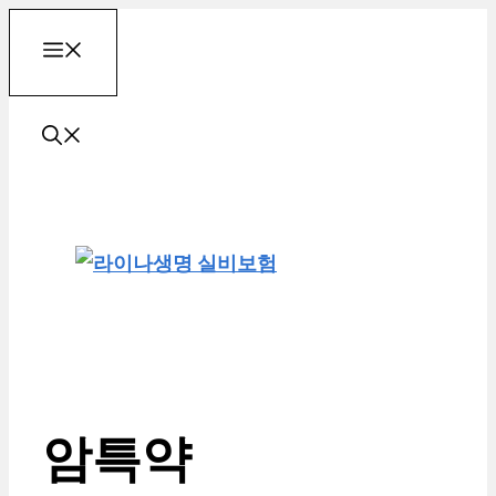
컨
메
텐
츠
로
뉴
건
너
뛰
기
암특약