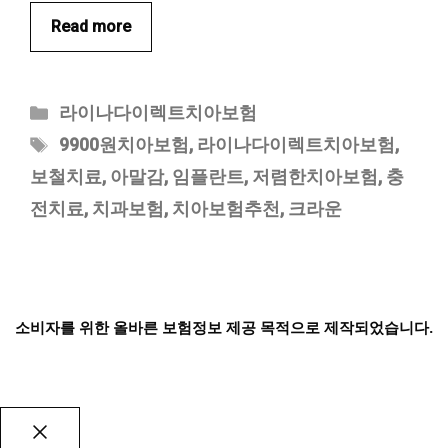
Read more
카
라이나다이렉트치아보험
테
태
9900원치아보험
,
라이나다이렉트치아보험
,
고
그
보철치료
,
아말감
,
임플란트
,
저렴한치아보험
,
충
리
전치료
,
치과보험
,
치아보험추천
,
크라운
소비자를 위한 올바른 보험정보 제공 목적으로 제작되었습니다.