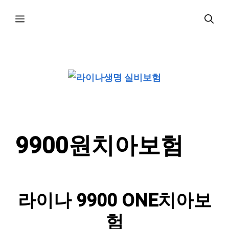
컨
메
텐
츠
로
뉴
건
너
뛰
기
9900원치아보험
라이나 9900 ONE치아보
험